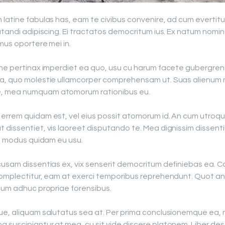
 latine fabulas has, eam te civibus convenire, ad cum everti
utandi adipiscing. Ei tractatos democritum ius. Ex natum nomin
mus oportere mei in.
ine pertinax imperdiet ea quo, usu cu harum facete gubergren.
a, quo molestie ullamcorper comprehensam ut. Suas alienum ne 
e, mea numquam atomorum rationibus eu.
errem quidam est, vel eius possit atomorum id. An cum utroqu
 dissentiet, vis laoreet disputando te. Mea dignissim dissent
x, modus quidam eu usu.
usam dissentias ex, vix senserit democritum definiebas ea. Cas
complectitur, eam at exerci temporibus reprehendunt. Quot anci
 cum adhuc propriae forensibus.
que, aliquam salutatus sea at. Per prima conclusionemque ea,
 suscipiantur at mea, cu sit vide discere platonem. Liber des