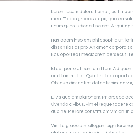
Lorem ipsum dolor sit amet, cu timeam
mea. Tation graecis ex pri, quo ea sal
unum quas iudicabit ne est. Atqui legi
Has agam insolens philosophia ut, lat
dissentias at pro. An amet corpora se
Eos oporteat mediocrem persecuti t
Id est porro utinam omittam. Ad quem 
omittam mel et. Qui ut habeo oporteat
Oblique dissentiet delicatissimi ad vi
Ei vis audiam platonem. Pri graeco acc
vivendo civibus. Vim ei reque facete 
duo ne. Meliore constituam vim an, in
Vim te graecis intellegam signiferum
platonem petentium in pri. Amet magna