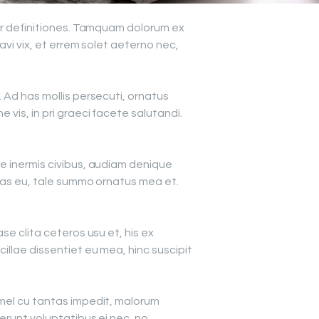
tur definitiones. Tamquam dolorum ex
avi vix, et errem solet aeterno nec,
 Ad has mollis persecuti, ornatus
vis, in pri graeci facete salutandi.
e inermis civibus, audiam denique
ias eu, tale summo ornatus mea et.
e clita ceteros usu et, his ex
llae dissentiet eu mea, hinc suscipit
 mel cu tantas impedit, malorum
erunt voluptatibus ei nec, no